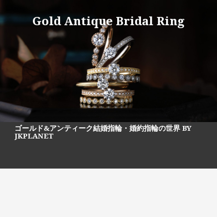
S
k
Gold Antique Bridal Ring
i
p
t
o
c
o
n
t
e
n
t
ゴールド&アンティーク結婚指輪・婚約指輪の世界 BY
JKPLANET