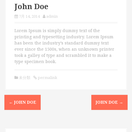
John Doe
7月 14, 2014
admin
Lorem Ipsum is simply dummy text of the
printing and typesetting industry. Lorem Ipsum
has been the industry’s standard dummy text
ever since the 1500s, when an unknown printer
took a galley of type and scrambled it to make a
type specimen book.
未分類
permalink
←
JOHN DOE
JOHN DOE
→
P
o
s
t
n
a
v