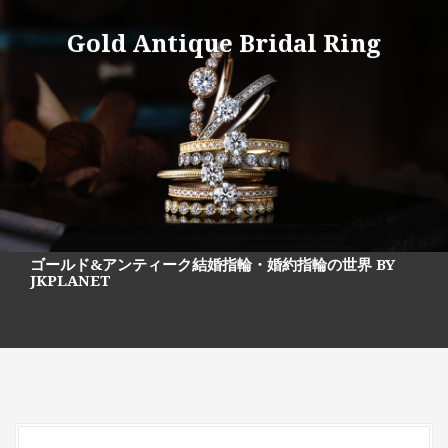
S
k
Gold Antique Bridal Ring
i
p
t
o
c
o
n
t
e
n
t
ゴールド&アンティーク結婚指輪・婚約指輪の世界 BY
JKPLANET